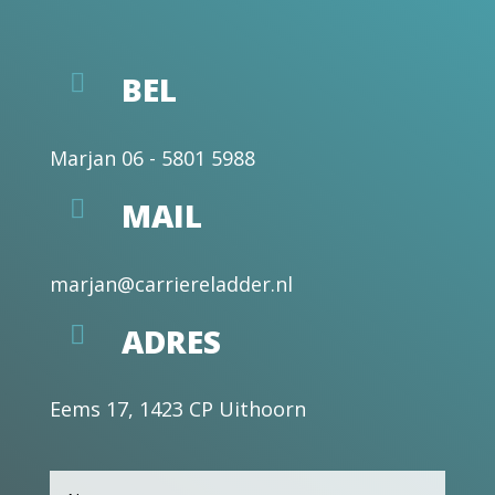

BEL
Marjan
06 - 5801 5988

MAIL
marjan@carriereladder.nl

ADRES
Eems 17, 1423 CP Uithoorn